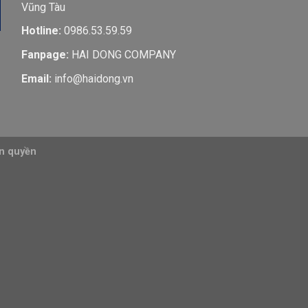
Vũng Tàu
Hotline:
0986.53.59.59
Fanpage:
HAI DONG COMPANY
Email:
info@haidong.vn
ản quyền