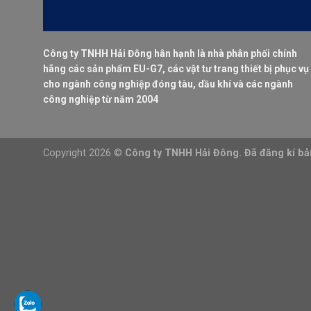
Công ty TNHH Hải Đông hân hạnh là nhà phân phối chính
hãng các sản phẩm EU-G7, các vật tư trang thiết bị phục vụ
cho ngành công nghiệp đóng tàu, dầu khí và các ngành
công nghiệp từ năm 2004
Copyright 2026 ©
Công ty TNHH Hải Đông. Đã đăng kí b