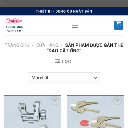
Skip
?>
to
THIẾT BỊ - DỤNG CỤ NHẬT BẢN
content
TRANG CHỦ
/
CỬA HÀNG
/
SẢN PHẨM ĐƯỢC GẮN THẺ
“DAO CẮT ỐNG”
LỌC
Add to
Add to
Wishlist
Wishlist