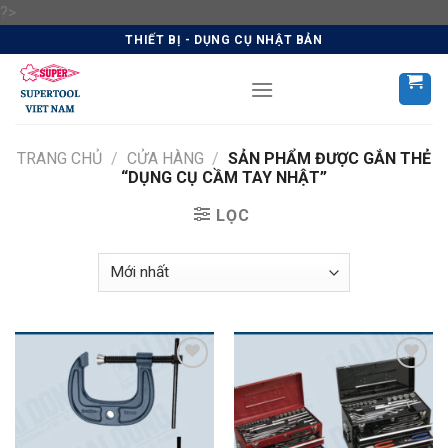
Skip
?>
to
THIẾT BỊ - DỤNG CỤ NHẬT BẢN
content
TRANG CHỦ
/
CỬA HÀNG
/
SẢN PHẨM ĐƯỢC GẮN THẺ
“DỤNG CỤ CẦM TAY NHẬT”
LỌC
Add to
Add to
Wishlist
Wishlist