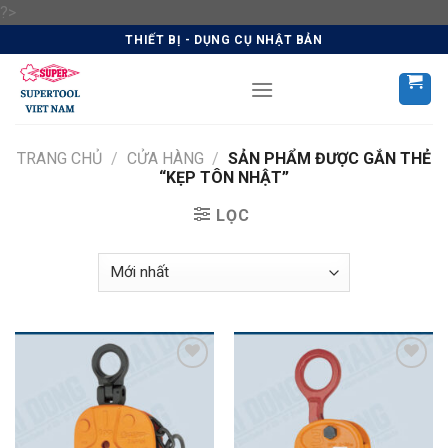
Skip
?>
to
THIẾT BỊ - DỤNG CỤ NHẬT BẢN
content
TRANG CHỦ
/
CỬA HÀNG
/
SẢN PHẨM ĐƯỢC GẮN THẺ
“KẸP TÔN NHẬT”
LỌC
Add to
Add to
Wishlist
Wishlist