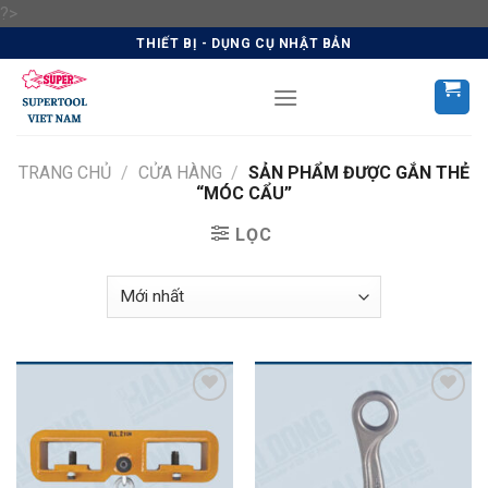
Skip
?>
to
THIẾT BỊ - DỤNG CỤ NHẬT BẢN
content
TRANG CHỦ
/
CỬA HÀNG
/
SẢN PHẨM ĐƯỢC GẮN THẺ
“MÓC CẨU”
LỌC
Add to
Add to
Wishlist
Wishlist