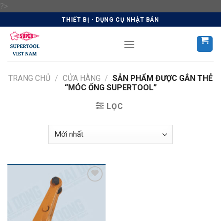
Skip
?>
to
THIẾT BỊ - DỤNG CỤ NHẬT BẢN
content
TRANG CHỦ
/
CỬA HÀNG
/
SẢN PHẨM ĐƯỢC GẮN THẺ
“MÓC ỐNG SUPERTOOL”
LỌC
Add to
Wishlist